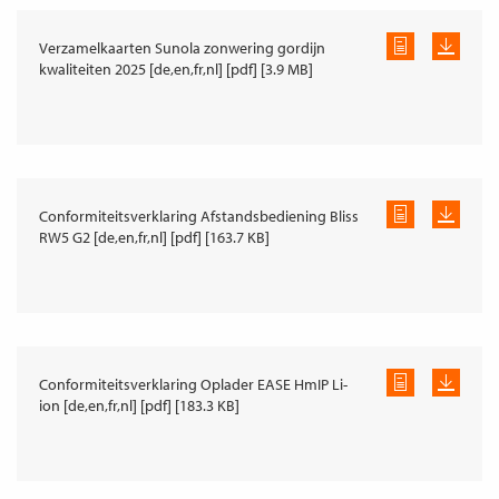
Verzamelkaarten Sunola zonwering gordijn
kwaliteiten 2025 [de,en,fr,nl] [pdf] [3.9 MB]
Conformiteitsverklaring Afstandsbediening Bliss
RW5 G2 [de,en,fr,nl] [pdf] [163.7 KB]
Conformiteitsverklaring Oplader EASE HmIP Li-
ion [de,en,fr,nl] [pdf] [183.3 KB]