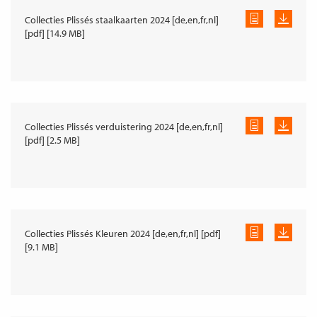
Collecties Plissés staalkaarten 2024 [de,en,fr,nl]
[pdf] [14.9 MB]
Collecties Plissés verduistering 2024 [de,en,fr,nl]
[pdf] [2.5 MB]
Collecties Plissés Kleuren 2024 [de,en,fr,nl] [pdf]
[9.1 MB]