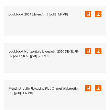
Lookbook 2024 [de,en,fr,nl] [pdf] [9.9 MB]
Lookbook Horizontale jaloezieën 2020 DE-NL-FR-
EN [de,en,fr,nl] [pdf] [2.1 MB]
Meetinstructie Flexx Line Plus C - met plakprofiel
[nl] [pdf] [1.6 MB]