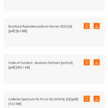
Brochure Raamdecoratie en Horren 2022 [nl]
[pdf] [8.2 MB]
Code of Conduct - Business Partners [en,fr,nl]
[pdf] [405.1 KB]
Collectie Spectrum RL-FV-LV AD 2018 NL [nl] [pdf]
[14.3 MB]