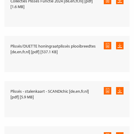
Collecties Plissés Functie 2024 [de,en,fr,nl] [pdf]
[1.6 MB]
Plissés/DUETTE honingraatplissés plooibreedtes
[de,en,fr,nl] [pdf] [537.1 KB]
Plissés - stalenkaart - SCANDIchic [de,en,fr,nl]
[pdf] [5.9 MB]