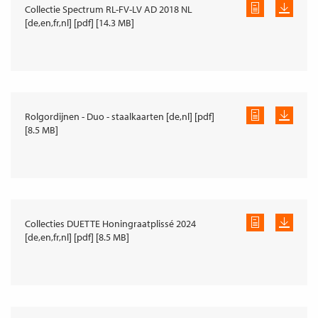
Collectie Spectrum RL-FV-LV AD 2018 NL
[de,en,fr,nl] [pdf] [14.3 MB]
Rolgordijnen - Duo - staalkaarten [de,nl] [pdf]
[8.5 MB]
Collecties DUETTE Honingraatplissé 2024
[de,en,fr,nl] [pdf] [8.5 MB]