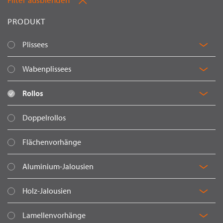
WECHSELN
DE
PRODUKT
We
Plissees
Fi
We
Wabenplissees
Fi
We
Rollos
Fi
Doppelrollos
Flächenvorhänge
We
Aluminium-Jalousien
Fi
We
Holz-Jalousien
Fi
We
Lamellenvorhänge