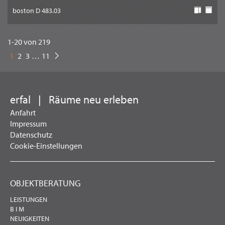
boston D 483.03
1
-
20
von
219
1
2
3
…
11
erfal
|
Räume neu erleben
Anfahrt
Impressum
Datenschutz
Cookie-Einstellungen
OBJEKTBERATUNG
LEISTUNGEN
B I M
NEUIGKEITEN