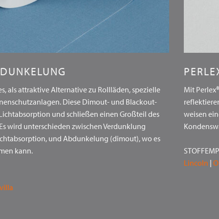
BDUNKELUNG
PERLE
 als attraktive Alternative zu Rollläden, spezielle
Mit Perlex
nenschutzanlagen. Diese Dimout- und Blackout-
reflektier
 Lichtabsorption und schließen einen Großteil des
weisen ein
 Es wird unterschieden zwischen Verdunklung
Kondenswas
Lichtabsorption, und Abdunkelung (dimout), wo es
mmen kann.
STOFFEM
Lincoln
|
O
villa