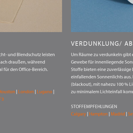
VERDUNKLUNG/ A
cht- und Blendschutz leisten
Um Räume zu verdunkeln gibt es,
 nach draußen, während
Gewebe für innenliegende Son
für den Office-Bereich.
Stoffe bieten eine zuverlässige
einfallenden Sonnenlichts aus.
(blackout), mit nahezu 100 % 
Houston
|
London
|
Lugano
|
zu minimalem Lichteinfall ko
F3
STOFFEMPFEHLUNGEN
Calgary
|
Hampton
|
Madrid
|
Se