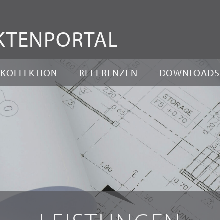
Zum
Inhalt
KTEN
PORTAL
springen
KOLLEKTION
REFERENZEN
DOWNLOADS