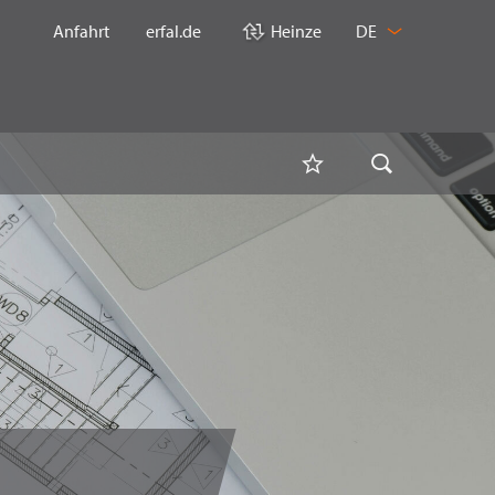
SPRACHE
Anfahrt
erfal.de
Heinze
DE
WECHSELN
Merkliste