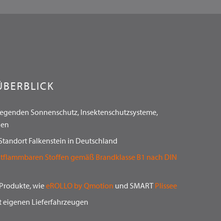
ÜBERBLICK
liegenden Sonnenschutz, Insektenschutzsysteme,
nen
tandort Falkenstein in Deutschland
tflammbaren Stoffen gemäß Brandklasse B1 nach DIN
 Produkte, wie
eROLLO by Qmotion
und SMART
Plissee
 eigenen Lieferfahrzeugen