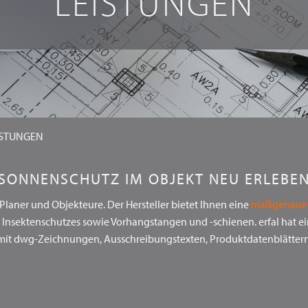
LEISTUNGEN
ISTUNGEN
SONNENSCHUTZ IM OBJEKT NEU ERLEBE
, Planer und Objekteure. Der Hersteller bietet Ihnen eine
maßgenaue 
Insektenschutzes sowie Vorhangstangen und -schienen. erfal hat ei
g mit dwg-Zeichnungen, Ausschreibungstexten, Produktdatenblätter