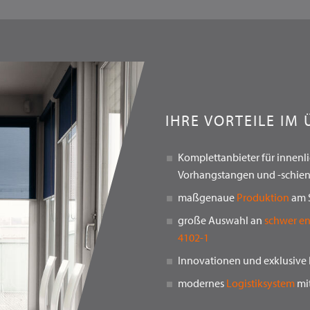
IHRE VORTEILE IM 
Komplettanbieter für innen
Vorhangstangen und -schie
maßgenaue
Produktion
am S
große Auswahl an
schwer en
4102-1
Innovationen und exklusive
modernes
Logistiksystem
mit