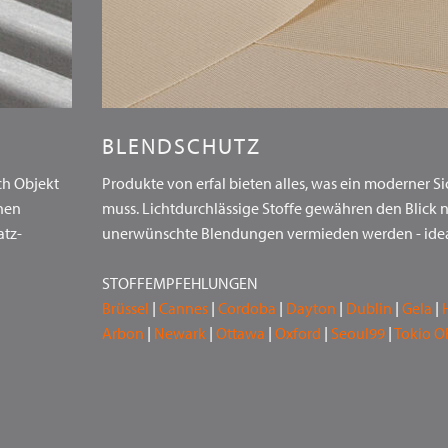
BLENDSCHUTZ
ch Objekt
Produkte von erfal bieten alles, was ein moderner Si
chen
muss. Lichtdurchlässige Stoffe gewähren den Blick
atz-
unerwünschte Blendungen vermieden werden - ideal 
STOFFEMPFEHLUNGEN
Brüssel
|
Cannes
|
Cordoba
|
Dayton
|
Dublin
|
Gela
|
Arbon
|
Newark
|
Ottawa
|
Oxford
|
Seoul99
|
Tokio O