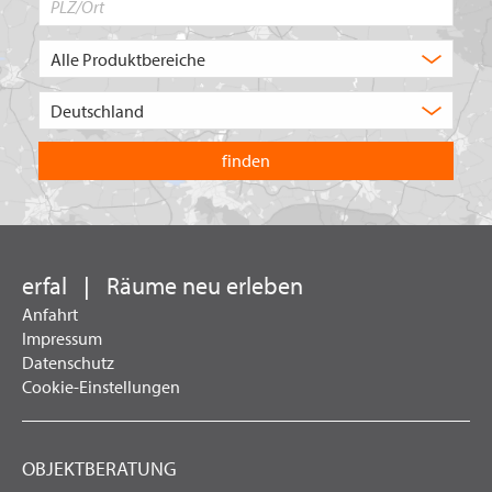
Produktbereich
Auswahl
Wählen
Sie
in
welchem
Land
Sie
suchen
wollen
erfal
|
Räume neu erleben
Anfahrt
Impressum
Datenschutz
Cookie-Einstellungen
OBJEKTBERATUNG