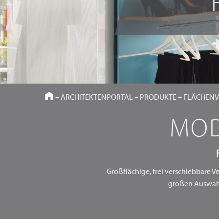
HOME
–
ARCHITEKTENPORTAL
–
PRODUKTE
–
FLÄCHEN
MOD
Großflächige, frei verschiebbare 
großen Auswah