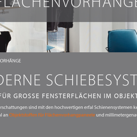
FLÄCHENVORHÄNG
VORHÄNGE
ERNE SCHIEBESYS
FÜR GROSSE FENSTERFLÄCHEN IM OBJEKT
Verschattungen sind mit den hochwertigen erfal Schienensystemen kei
l an
Objektstoffen für Flächenvorhangpaneele
und millimetergena