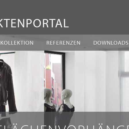
Zum
Inhalt
KTEN
PORTAL
springen
KOLLEKTION
REFERENZEN
DOWNLOADS