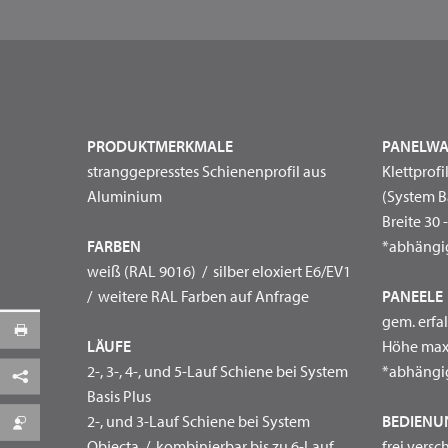
PRODUKTMERKMALE
PANELW
stranggepresstes Schienenprofil aus
Klettprofi
Aluminium
(System Ba
Breite 30 
FARBEN
*abhängig
weiß (RAL 9016) / silber eloxiert E6/EV1
/ weitere RAL Farben auf Anfrage
PANEEL
gem. erfa
LÄUFE
Höhe max.
2-, 3-, 4-, und 5-Lauf Schiene bei System
*abhängig
Facebook
Basis Plus
2-, und 3-Lauf Schiene bei System
BEDIEN
per E-Mail
Objecta / kombinierbar bis zu 6-Lauf
frei vers