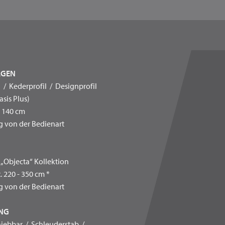
AGEN
l / Kederprofil / Designprofil
sis Plus)
- 140 cm
 von der Bedienart
E
l „Objecta“ Kollektion
 220 - 350 cm *
 von der Bedienart
UNG
chiebbar / Schleuderstab /