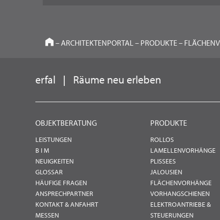
HOME
–
ARCHITEKTENPORTAL
–
PRODUKTE
–
FLÄCHEN
erfal
|
Räume neu erleben
OBJEKTBERATUNG
PRODUKTE
LEISTUNGEN
ROLLOS
B I M
LAMELLENVORHÄNGE
NEUIGKEITEN
PLISSEES
GLOSSAR
JALOUSIEN
HÄUFIGE FRAGEN
FLÄCHENVORHÄNGE
ANSPRECHPARTNER
VORHANGSCHIENEN
KONTAKT & ANFAHRT
ELEKTROANTRIEBE &
MESSEN
STEUERUNGEN