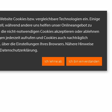
 Website Cookies bzw. vergleichbare Technologien ein. Einige
iell, während andere uns helfen unser Onlineangebot zu
n die nicht-notwendigen Cookies akzeptieren oder ablehnen
gen jederzeit aufrufen und Cookies auch nachträglich
B. über die Einstellungen Ihres Browsers. Nähere Hinweise
r Datenschutzerklärung.
Ich lehne ab
Ich bin einverstanden