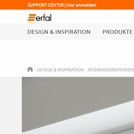
SUPPORT CENTER | hier anmelden
DESIGN & INSPIRATION
PRODUKTE
HOME
–
DESIGN & INSPIRATION
–
WOHNINSPIRATIONEN