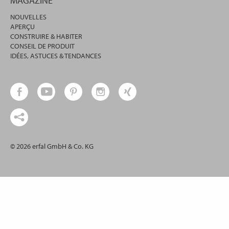
MAGAZINE
NOUVELLES
APERÇU
CONSTRUIRE & HABITER
CONSEIL DE PRODUIT
IDÉES, ASTUCES & TENDANCES
© 2026 erfal GmbH & Co. KG