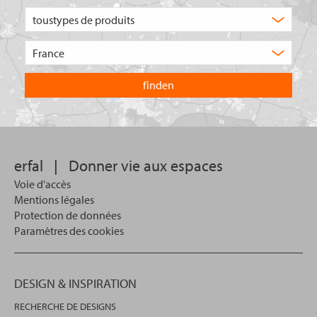
Quel
type
de
Choisissez
produit
le
recherchez-
pays
vous
dans
?
lequel
vous
souhaitez
effectuer
votre
erfal
|
Donner vie aux espaces
recherche.
Voie d'accès
Mentions légales
Protection de données
Paramètres des cookies
DESIGN & INSPIRATION
RECHERCHE DE DESIGNS