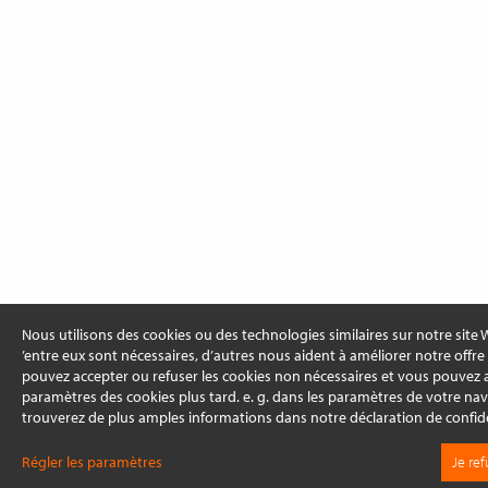
Nous utilisons des cookies ou des technologies similaires sur notre site 
’entre eux sont nécessaires, d’autres nous aident à améliorer notre offre
pouvez accepter ou refuser les cookies non nécessaires et vous pouvez a
paramètres des cookies plus tard. e. g. dans les paramètres de votre nav
trouverez de plus amples informations dans notre déclaration de confide
Régler les paramètres
Je ref
Sur cette page