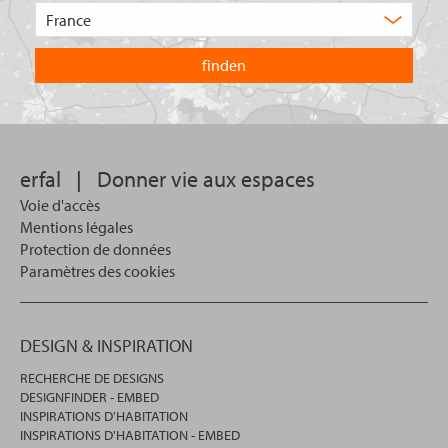
de
Choisissez
produit
le
recherchez-
pays
vous
dans
?
lequel
vous
souhaitez
effectuer
votre
erfal
|
Donner vie aux espaces
recherche.
Voie d'accès
Mentions légales
Protection de données
Paramètres des cookies
DESIGN & INSPIRATION
RECHERCHE DE DESIGNS
DESIGNFINDER - EMBED
INSPIRATIONS D'HABITATION
INSPIRATIONS D'HABITATION - EMBED