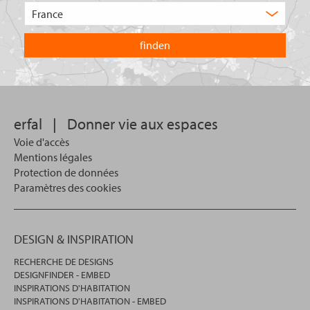
de
Choisissez
produit
le
recherchez-
pays
vous
dans
?
lequel
vous
souhaitez
effectuer
votre
erfal
|
Donner vie aux espaces
recherche.
Voie d'accès
Mentions légales
Protection de données
Paramètres des cookies
DESIGN & INSPIRATION
RECHERCHE DE DESIGNS
DESIGNFINDER - EMBED
INSPIRATIONS D'HABITATION
INSPIRATIONS D'HABITATION - EMBED