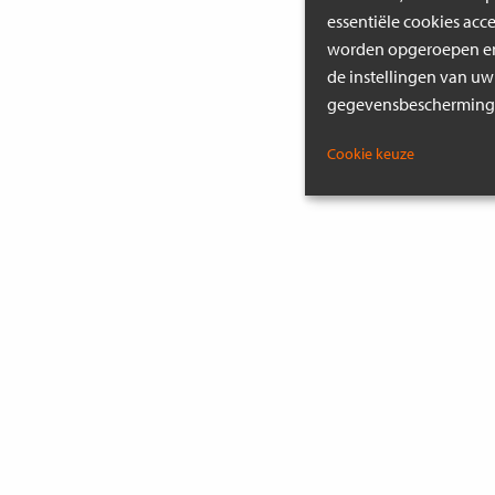
essentiële cookies acc
worden opgeroepen en 
de instellingen van uw
gegevensbeschermings
Cookie keuze
MEER INSPIRATIE