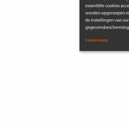
essentiële cookies acc
worden opgeroepen en 
de instellingen van uw
gegevensbeschermings
Cookie keuze
MEER INSPIRATIE