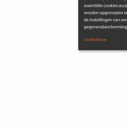
essentiële cookies acc
worden opgeroepen en 
de instellingen van uw
gegevensbeschermings
Cookie keuze
MEER INSPIRATIE