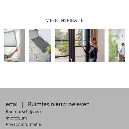
MEER INSPIRATIE
erfal
|
Ruimtes nieuw beleven
Routebeschrijving
Impressum
Privacy informatie