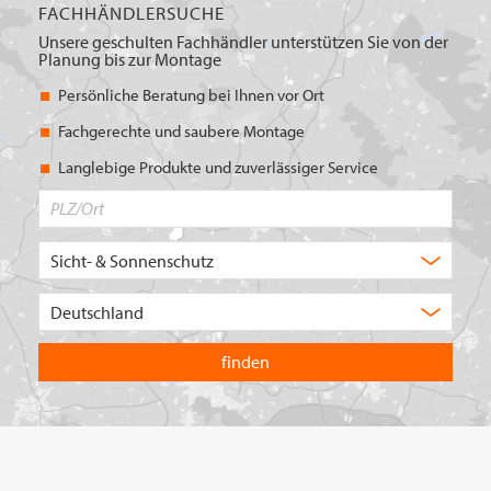
FACHHÄNDLERSUCHE
Unsere geschulten Fachhändler unterstützen Sie von der
Planung bis zur Montage
Persönliche Beratung bei Ihnen vor Ort
Fachgerechte und saubere Montage
Langlebige Produkte und zuverlässiger Service
PLZ/Ort
Produktbereich
Auswahl
Wählen
Sie
in
welchem
Land
Sie
suchen
wollen