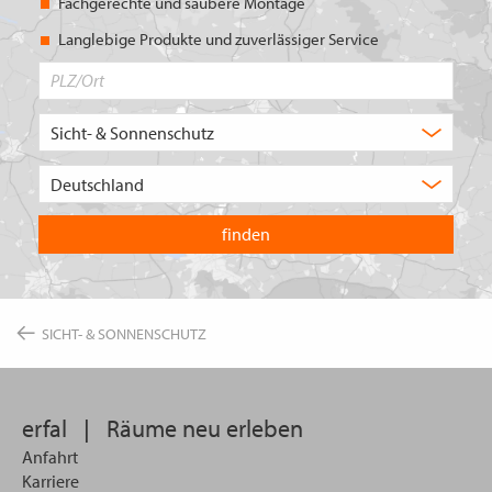
Fachgerechte und saubere Montage
Langlebige Produkte und zuverlässiger Service
PLZ/Ort
Produktbereich
Auswahl
Wählen
Sie
in
welchem
Land
Sie
suchen
wollen
SICHT- & SONNENSCHUTZ
erfal
|
Räume neu erleben
Anfahrt
Karriere