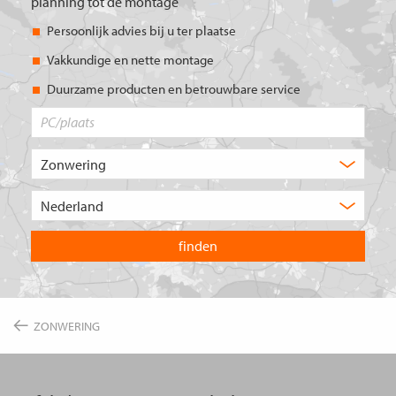
planning tot de montage
Persoonlijk advies bij u ter plaatse
Vakkundige en nette montage
Duurzame producten en betrouwbare service
PC/plaats
Welk
type
product
Kies
zoekt
het
u?
land
waarin
u
wilt
zoeken.
ZONWERING