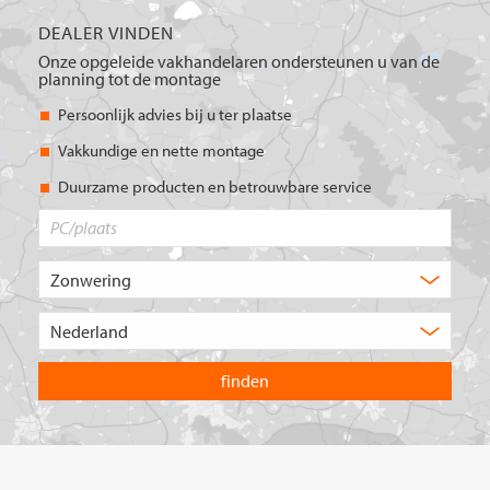
DEALER VINDEN
Onze opgeleide vakhandelaren ondersteunen u van de
planning tot de montage
Persoonlijk advies bij u ter plaatse
Vakkundige en nette montage
Duurzame producten en betrouwbare service
PC/plaats
Welk
type
product
Kies
zoekt
het
u?
land
waarin
u
wilt
zoeken.