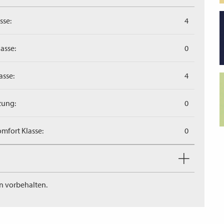
sse:
4
asse:
0
asse:
4
zung:
0
mfort Klasse:
0
n vorbehalten.