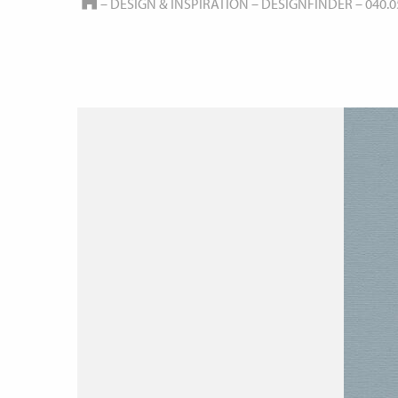
HOME
–
DESIGN & INSPIRATION
–
DESIGNFINDER
–
040.0