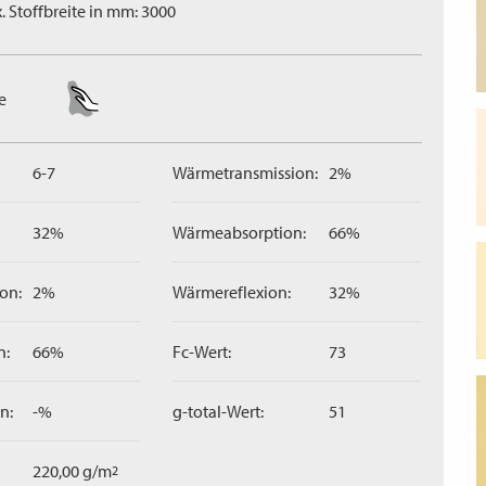
. Stoffbreite in mm: 3000
e
6-7
Wärmetransmission:
2%
32%
Wärmeabsorption:
66%
on:
2%
Wärmereflexion:
32%
n:
66%
Fc-Wert:
73
n:
-%
g-total-Wert:
51
220,00 g/m
2