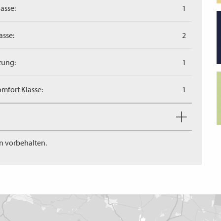
asse:
1
asse:
2
zung:
1
mfort Klasse:
1
n vorbehalten.