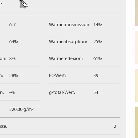
e
6-7
Wärmetransmission:
14%
64%
Wärmeabsorption:
25%
on:
8%
Wärmereflexion:
61%
n:
28%
Fc-Wert:
39
n:
-%
g-total-Wert:
54
220,00 g/m
2
sse:
2