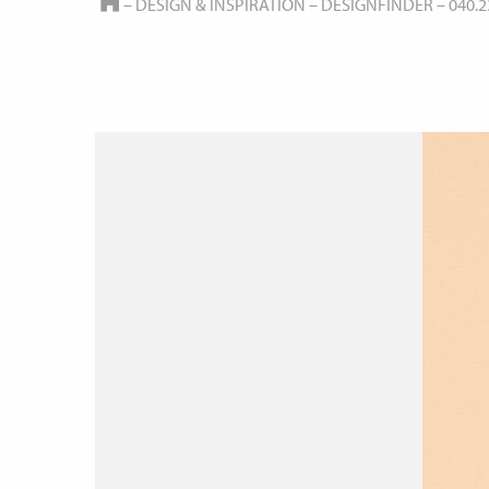
HOME
–
DESIGN & INSPIRATION
–
DESIGNFINDER
–
040.2