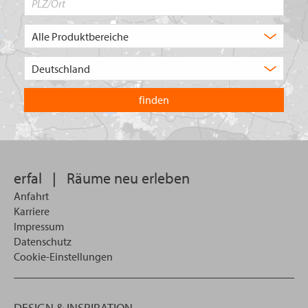
Produktbereich
Auswahl
Wählen
Sie
in
welchem
Land
Sie
suchen
wollen
erfal
|
Räume neu erleben
Anfahrt
Karriere
Impressum
Datenschutz
Cookie-Einstellungen
DESIGN & INSPIRATION