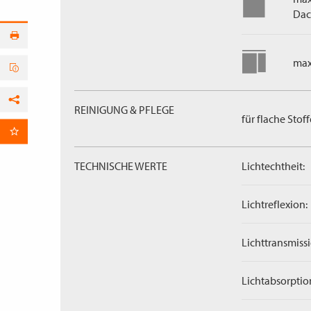
Dac
max
REINIGUNG & PFLEGE
Facebook
für flache Stoff
per E-Mail
TECHNISCHE WERTE
Lichtechtheit:
Lichtreflexion:
Lichttransmissi
Lichtabsorptio