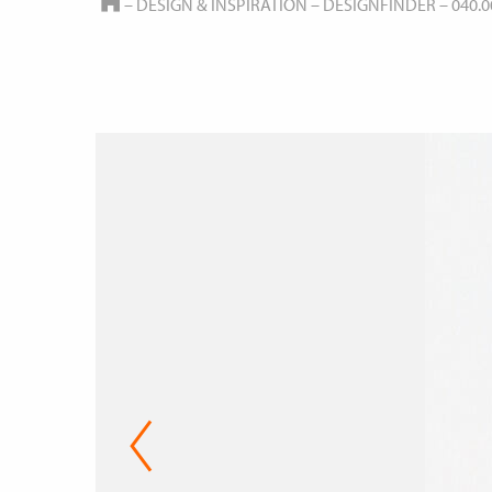
HOME
–
DESIGN & INSPIRATION
–
DESIGNFINDER
–
040.0