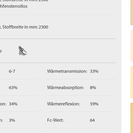
hfensterrollos
. Stoffbreite in mm: 2300
e
6-7
Wärmetransmission:
33%
63%
Wärmeabsorption:
8%
on:
34%
Wärmereflexion:
59%
n:
3%
Fc-Wert:
64