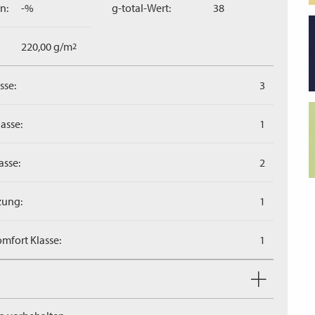
n:
-%
g-total-Wert:
38
220,00 g/m
2
sse:
3
asse:
1
asse:
2
zung:
1
mfort Klasse:
1