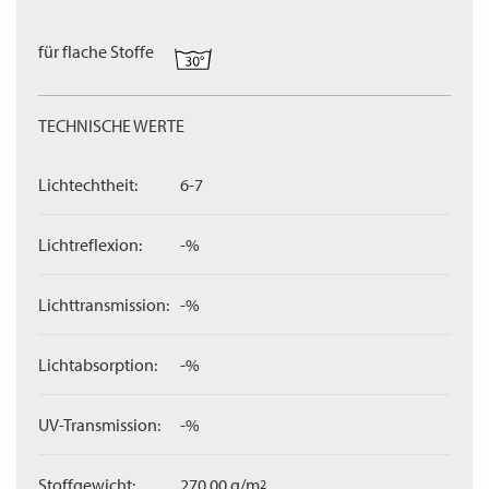
für flache Stoffe
TECHNISCHE WERTE
Lichtechtheit:
6-7
Lichtreflexion:
-%
Lichttransmission:
-%
Lichtabsorption:
-%
UV-Transmission:
-%
Stoffgewicht:
270,00 g/m
2