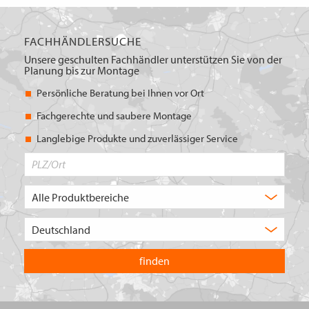
FACHHÄNDLERSUCHE
Unsere geschulten Fachhändler unterstützen Sie von der
Planung bis zur Montage
Persönliche Beratung bei Ihnen vor Ort
Fachgerechte und saubere Montage
Langlebige Produkte und zuverlässiger Service
PLZ/Ort
Produktbereich
Auswahl
Wählen
Sie
in
welchem
Land
Sie
suchen