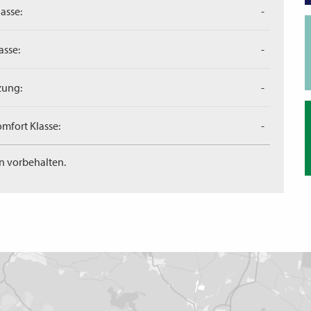
asse:
-
asse:
-
zung:
-
mfort Klasse:
-
n vorbehalten.