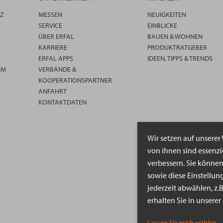
TZ
MESSEN
NEUIGKEITEN
SERVICE
EINBLICKE
ÜBER ERFAL
BAUEN & WOHNEN
KARRIERE
PRODUKTRATGEBER
ERFAL APPS
IDEEN, TIPPS & TRENDS
MM
VERBÄNDE &
KOOPERATIONSPARTNER
ANFAHRT
KONTAKTDATEN
Wir setzen auf unserer
von ihnen sind essenz
verbessern. Sie könne
sowie diese Einstellun
jederzeit abwählen, z.
erhalten Sie in unsere
Lassen Sie mich wählen