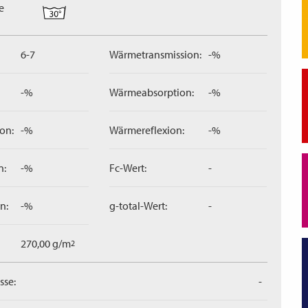
e
6-7
Wärmetransmission:
-%
-%
Wärmeabsorption:
-%
on:
-%
Wärmereflexion:
-%
n:
-%
Fc-Wert:
-
n:
-%
g-total-Wert:
-
270,00 g/m
2
sse:
-