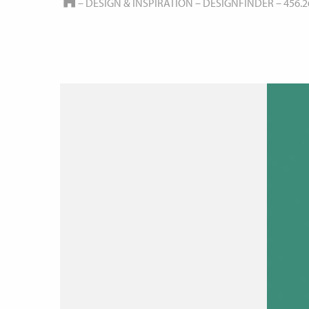
HOME
–
DESIGN & INSPIRATION
–
DESIGNFINDER
–
456.2