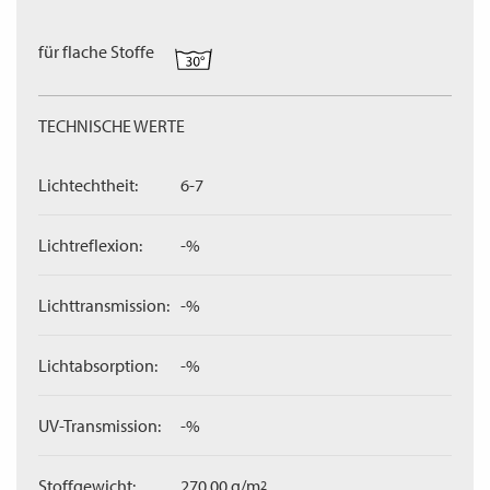
für flache Stoffe
TECHNISCHE WERTE
Lichtechtheit:
6-7
Lichtreflexion:
-%
Lichttransmission:
-%
Lichtabsorption:
-%
UV-Transmission:
-%
Stoffgewicht:
270,00 g/m
2