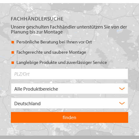
FACHHÄNDLERSUCHE
Unsere geschulten Fachhändler unterstützen Sie von der
Planung bis zur Montage
Persönliche Beratung bei Ihnen vor Ort
Fachgerechte und saubere Montage
Langlebige Produkte und zuverlässiger Service
PLZ/Ort
Produktbereich
Auswahl
Wählen
Sie
in
welchem
Land
Sie
suchen