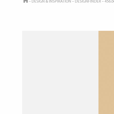
HOME
–
DESIGN & INSPIRATION
–
DESIGNFINDER
–
456.0