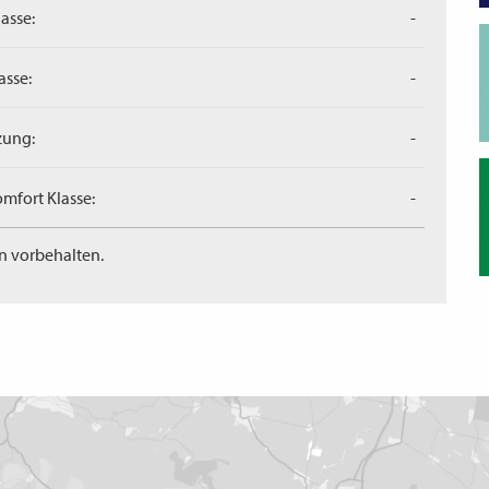
asse:
-
asse:
-
zung:
-
mfort Klasse:
-
n vorbehalten.