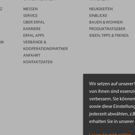
TZ
MESSEN
NEUIGKEITEN
SERVICE
EINBLICKE
ÜBER ERFAL
BAUEN & WOHNEN
KARRIERE
PRODUKTRATGEBER
ERFAL APPS
IDEEN, TIPPS & TRENDS
MM
VERBÄNDE &
KOOPERATIONSPARTNER
ANFAHRT
KONTAKTDATEN
Wir setzen auf unserer
von ihnen sind essenz
verbessern. Sie könne
sowie diese Einstellun
jederzeit abwählen, z.
erhalten Sie in unsere
Lassen Sie mich wählen