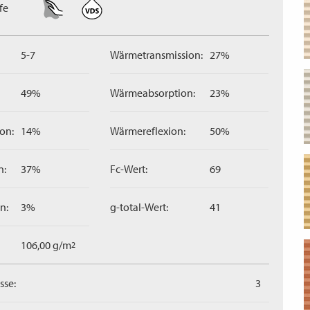
fe
5-7
Wärmetransmission:
27%
49%
Wärmeabsorption:
23%
on:
14%
Wärmereflexion:
50%
n:
37%
Fc-Wert:
69
n:
3%
g-total-Wert:
41
106,00 g/m
2
sse:
3