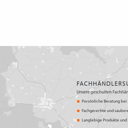
FACHHÄNDLERS
Unsere geschulten Fachhän
Persönliche Beratung bei 
Fachgerechte und sauber
Langlebige Produkte und z