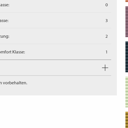
asse:
0
asse:
3
zung:
2
mfort Klasse:
1
n vorbehalten.