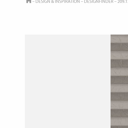
HOME
–
DESIGN & INSPIRATION
–
DESIGNFINDER
–
209.1