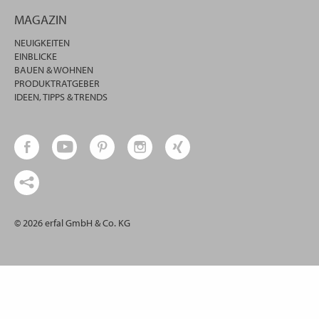
MAGAZIN
NEUIGKEITEN
EINBLICKE
BAUEN & WOHNEN
PRODUKTRATGEBER
IDEEN, TIPPS & TRENDS
© 2026 erfal GmbH & Co. KG