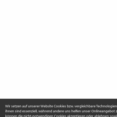
Wir setzen auf unserer Website Cookies bzw. vergleichbare Technologien 
ihnen sind essenziell, während andere uns helfen unser Onlineangebot z
können die nicht-notwendigen Cookies akzeptieren oder ablehnen sowi