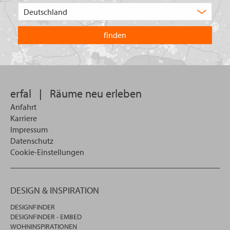
Wählen
Sie
in
welchem
Land
Sie
suchen
wollen
erfal
|
Räume neu erleben
Anfahrt
Karriere
Impressum
Datenschutz
Cookie-Einstellungen
DESIGN & INSPIRATION
DESIGNFINDER
DESIGNFINDER - EMBED
WOHNINSPIRATIONEN