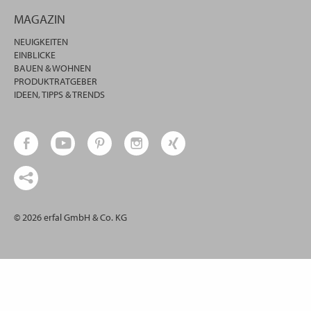
MAGAZIN
NEUIGKEITEN
EINBLICKE
BAUEN & WOHNEN
PRODUKTRATGEBER
IDEEN, TIPPS & TRENDS
© 2026 erfal GmbH & Co. KG