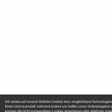
Wir setzen auf unserer Website Cookies bzw. vergleichbare Technologien 
ihnen sind essenziell, während andere uns helfen unser Onlineangebot z
können die nicht-notwendigen Cookies akzeptieren oder ablehnen sowi