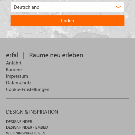
Wählen
Sie
in
welchem
Land
Sie
suchen
wollen
erfal
|
Räume neu erleben
Anfahrt
Karriere
Impressum
Datenschutz
Cookie-Einstellungen
DESIGN & INSPIRATION
DESIGNFINDER
DESIGNFINDER - EMBED
WOHNINSPIRATIONEN