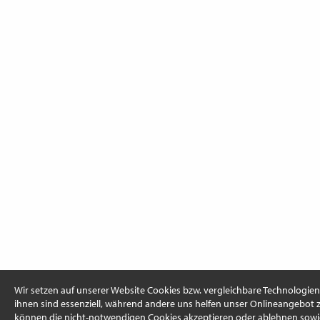
Wir setzen auf unserer Website Cookies bzw. vergleichbare Technologien 
ihnen sind essenziell, während andere uns helfen unser Onlineangebot z
können die nicht-notwendigen Cookies akzeptieren oder ablehnen sowi