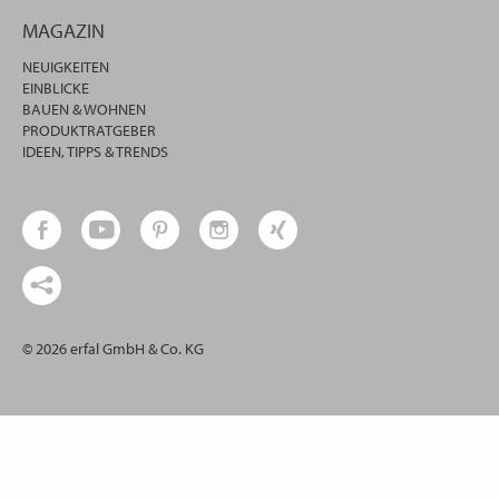
MAGAZIN
NEUIGKEITEN
EINBLICKE
BAUEN & WOHNEN
PRODUKTRATGEBER
IDEEN, TIPPS & TRENDS
© 2026 erfal GmbH & Co. KG