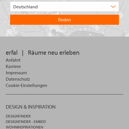
Wählen
Sie
in
welchem
Land
Sie
suchen
wollen
erfal
|
Räume neu erleben
Anfahrt
Karriere
Impressum
Datenschutz
Cookie-Einstellungen
DESIGN & INSPIRATION
DESIGNFINDER
DESIGNFINDER - EMBED
WOHNINSPIRATIONEN