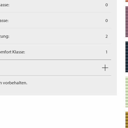
asse:
0
asse:
0
zung:
2
mfort Klasse:
1
n vorbehalten.