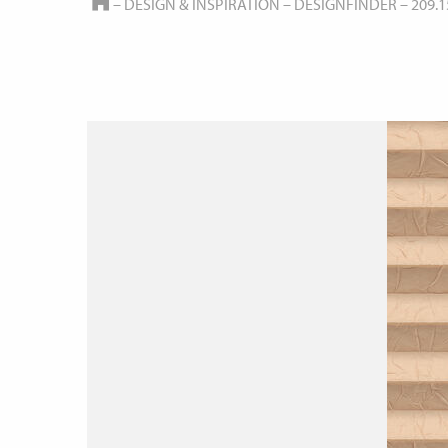
HOME
–
DESIGN & INSPIRATION
–
DESIGNFINDER
–
209.1