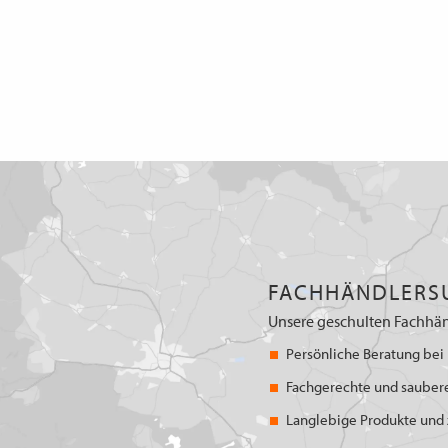
FACHHÄNDLERS
Unsere geschulten Fachhän
Persönliche Beratung bei 
Fachgerechte und sauber
Langlebige Produkte und z