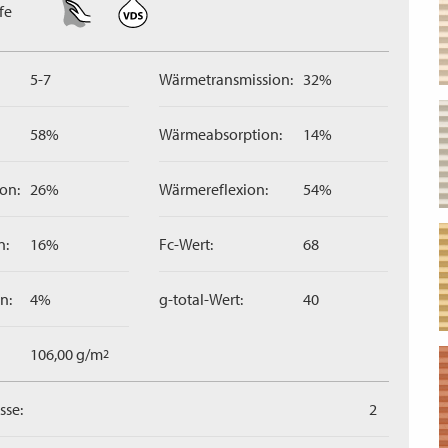
fe
5-7
Wärmetransmission:
32%
58%
Wärmeabsorption:
14%
on:
26%
Wärmereflexion:
54%
n:
16%
Fc-Wert:
68
n:
4%
g-total-Wert:
40
106,00 g/m
2
sse:
2