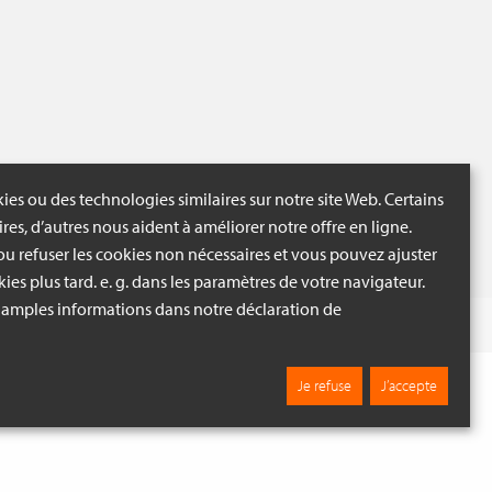
ies ou des technologies similaires sur notre site Web. Certains
ires, d’autres nous aident à améliorer notre offre en ligne.
u refuser les cookies non nécessaires et vous pouvez ajuster
ies plus tard. e. g. dans les paramètres de votre navigateur.
 amples informations dans notre déclaration de
PAROIS JAPONAISES ORANGES ET GRIS
Fouiller
Je refuse
J’accepte