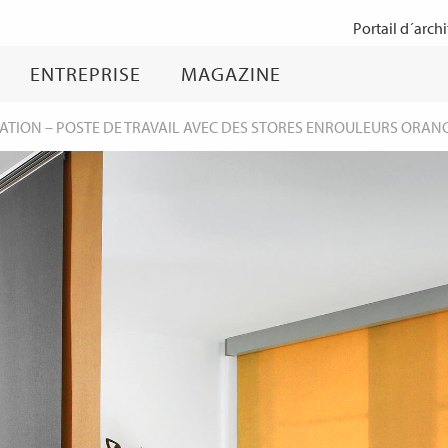
Passer
Portail d´archi
au
contenu
ENTREPRISE
MAGAZINE
TATION
–
POSTE DE TRAVAIL AVEC DES STORES ENROULEURS ORANGE