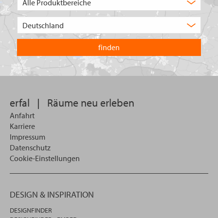
Auswahl
Wählen
Sie
in
welchem
Land
Sie
suchen
wollen
erfal
|
Räume neu erleben
Anfahrt
Karriere
Impressum
Datenschutz
Cookie-Einstellungen
DESIGN & INSPIRATION
DESIGNFINDER