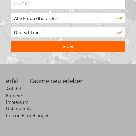
PLZ/Ort
Produktbereich
Auswahl
Wählen
Sie
in
welchem
Land
Sie
suchen
wollen
erfal
|
Räume neu erleben
Anfahrt
Karriere
Impressum
Datenschutz
Cookie-Einstellungen