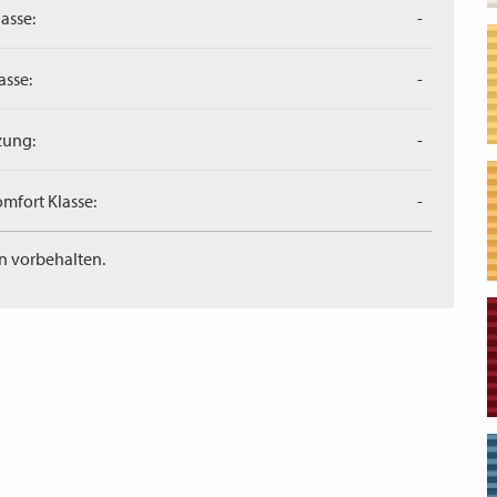
asse:
-
asse:
-
zung:
-
mfort Klasse:
-
n vorbehalten.