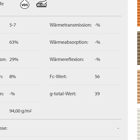
fe
5-7
Wärmetransmission:
-%
63%
Wärmeabsorption:
-%
on:
29%
Wärmereflexion:
-%
n:
8%
Fc-Wert:
56
n:
-%
g-total-Wert:
39
94,00 g/m
2
sse:
-