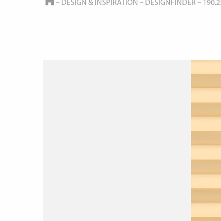
HOME
–
DESIGN & INSPIRATION
–
DESIGNFINDER
–
190.2