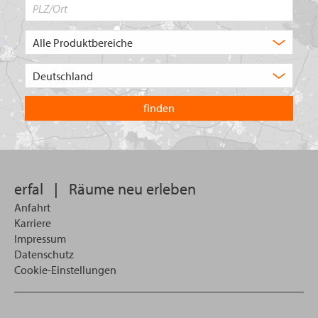
PLZ/Ort
Produktbereich
Auswahl
Wählen
Sie
in
welchem
Land
Sie
suchen
wollen
erfal
|
Räume neu erleben
Anfahrt
Karriere
Impressum
Datenschutz
Cookie-Einstellungen