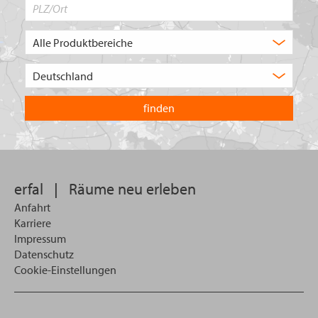
PLZ/Ort
Produktbereich
Auswahl
Wählen
Sie
in
welchem
Land
Sie
suchen
wollen
erfal
|
Räume neu erleben
Anfahrt
Karriere
Impressum
Datenschutz
Cookie-Einstellungen