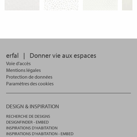
erfal
|
Donner vie aux espaces
Voie d'accès
Mentions légales
Protection de données
Paramètres des cookies
DESIGN & INSPIRATION
RECHERCHE DE DESIGNS
DESIGNFINDER - EMBED
INSPIRATIONS D'HABITATION
INSPIRATIONS D'HABITATION - EMBED