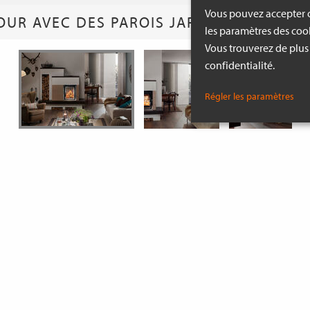
Vous pouvez accepter o
OUR AVEC DES PAROIS JAPONAISES GRIS
les paramètres des cook
Vous trouverez de plus
confidentialité.
Régler les paramètres
PLUS D´INSPIRATION