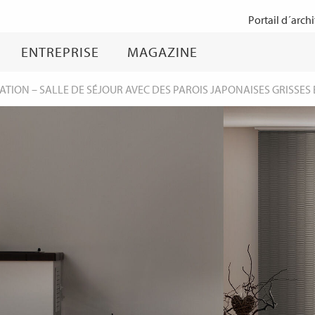
Passer
Portail d´archi
au
contenu
ENTREPRISE
MAGAZINE
TATION
–
SALLE DE SÉJOUR AVEC DES PAROIS JAPONAISES GRISSES