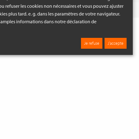
u refuser les cookies non nécessaires et vous pouvez ajuster
SES ET BRUNES
Fouiller
ies plus tard. e. g. dans les paramètres de votre navigateur.
 amples informations dans notre déclaration de
Je refuse
J’accepte