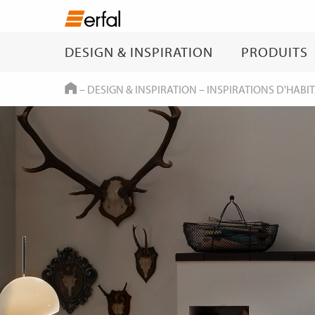
DESIGN & INSPIRATION
PRODUITS
HOME
–
DESIGN & INSPIRATION
–
INSPIRATIONS D'HABI