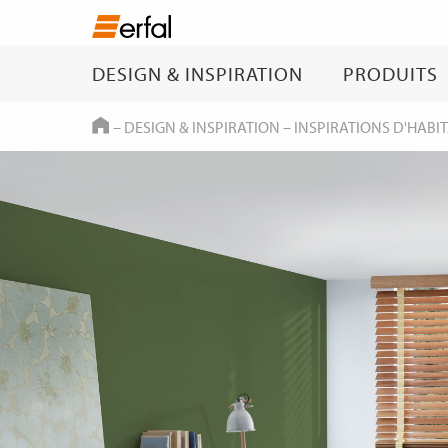
DESIGN & INSPIRATION
PRODUITS
HOME
–
DESIGN & INSPIRATION
–
INSPIRATIONS D'HABI