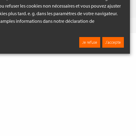
u refuser les cookies non nécessaires et vous pouvez ajuster
ies plus tard. e. g. dans les paramètres de votre navigateur.
 amples informations dans notre déclaration de
S ET DÉCORATION VERTE
Fouiller
Je refuse
J’accepte