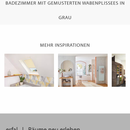
BADEZIMMER MIT GEMUSTERTEN WABENPLISSEES IN
WECHSELN
DE
GRAU
MEHR INSPIRATIONEN
erfal
|
Räume neu erleben