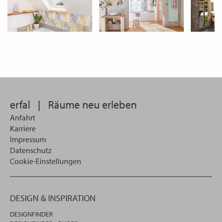
erfal
|
Räume neu erleben
Anfahrt
Karriere
Impressum
Datenschutz
Cookie-Einstellungen
DESIGN & INSPIRATION
DESIGNFINDER