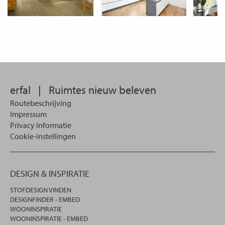
erfal
|
Ruimtes nieuw beleven
Routebeschrijving
Impressum
Privacy informatie
Cookie-instellingen
DESIGN & INSPIRATIE
STOFDESIGN VINDEN
DESIGNFINDER - EMBED
WOONINSPIRATIE
WOONINSPIRATIE - EMBED