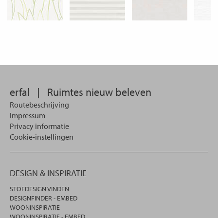
erfal
|
Ruimtes nieuw beleven
Routebeschrijving
Impressum
Privacy informatie
Cookie-instellingen
DESIGN & INSPIRATIE
STOFDESIGN VINDEN
DESIGNFINDER - EMBED
WOONINSPIRATIE
WOONINSPIRATIE - EMBED