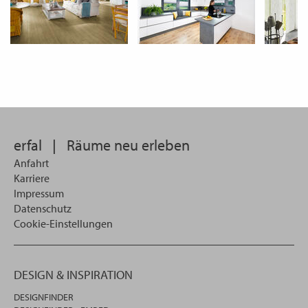
erfal
|
Räume neu erleben
Anfahrt
Karriere
Impressum
Datenschutz
Cookie-Einstellungen
DESIGN & INSPIRATION
DESIGNFINDER