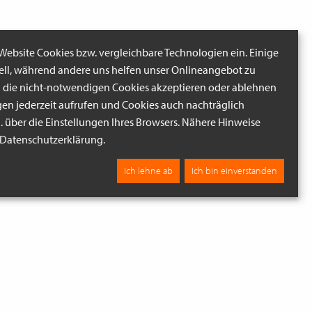
 Website Cookies bzw. vergleichbare Technologien ein. Einige
iell, während andere uns helfen unser Onlineangebot zu
n die nicht-notwendigen Cookies akzeptieren oder ablehnen
gen jederzeit aufrufen und Cookies auch nachträglich
B. über die Einstellungen Ihres Browsers. Nähere Hinweise
r Datenschutzerklärung.
Ich lehne ab
Ich bin einverstanden