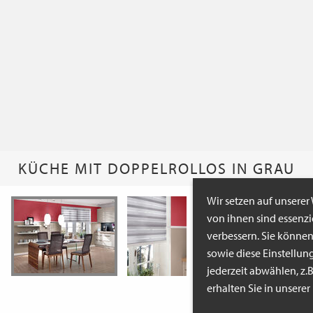
KÜCHE MIT DOPPELROLLOS IN GRAU
Wir setzen auf unserer
von ihnen sind essenz
verbessern. Sie könne
sowie diese Einstellun
jederzeit abwählen, z.
erhalten Sie in unsere