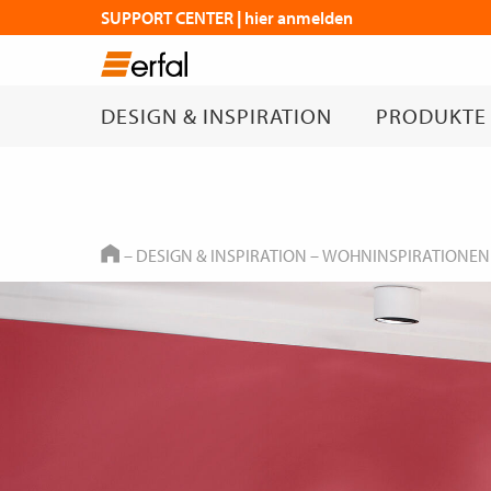
SUPPORT CENTER | hier anmelden
DESIGN & INSPIRATION
PRODUKTE
HOME
–
DESIGN & INSPIRATION
–
WOHNINSPIRATIONEN