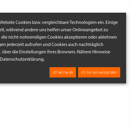
 Website Cookies bzw. vergleichbare Technologien ein. Einige
iell, während andere uns helfen unser Onlineangebot zu
n die nicht-notwendigen Cookies akzeptieren oder ablehnen
gen jederzeit aufrufen und Cookies auch nachträglich
B. über die Einstellungen Ihres Browsers. Nähere Hinweise
r Datenschutzerklärung.
Ich lehne ab
Ich bin einverstanden