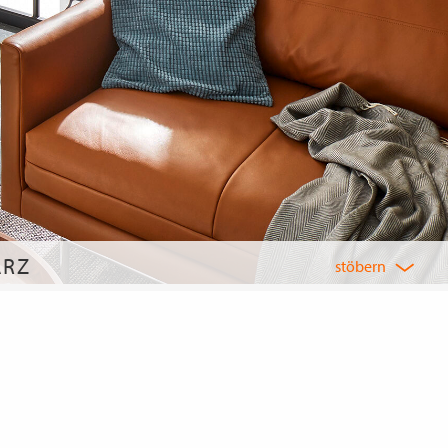
ARZ
stöbern