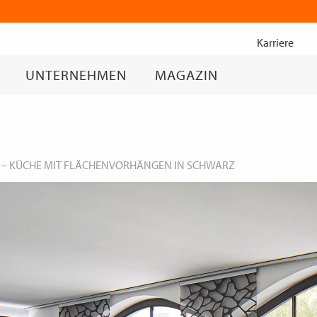
Zum
Inhalt
Karriere
springen
UNTERNEHMEN
MAGAZIN
–
KÜCHE MIT FLÄCHENVORHÄNGEN IN SCHWARZ