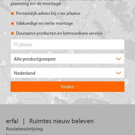
planning tot de montage
Persoonlijk advies bij u ter plaatse
Vakkundige en nette montage
Duurzame producten en betrouwbare service
PC/plaats
Welk
type
product
Kies
zoekt
het
u?
land
waarin
u
wilt
zoeken.
erfal
|
Ruimtes nieuw beleven
Routebeschrijving