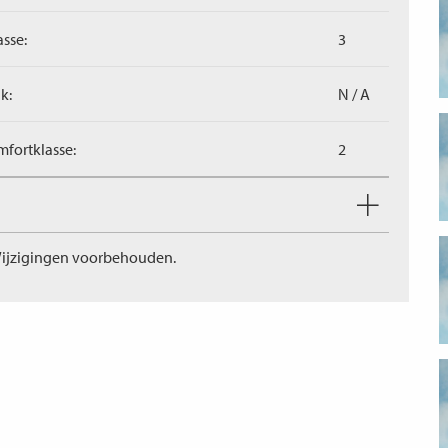
asse:
3
k:
N / A
fortklasse:
2
ijzigingen voorbehouden.