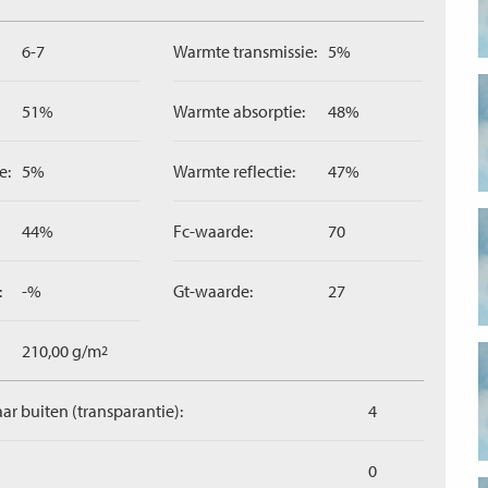
6-7
Warmte transmissie:
5%
51%
Warmte absorptie:
48%
e:
5%
Warmte reflectie:
47%
44%
Fc-waarde:
70
:
-%
Gt-waarde:
27
210,00 g/m
2
aar buiten (transparantie):
4
0