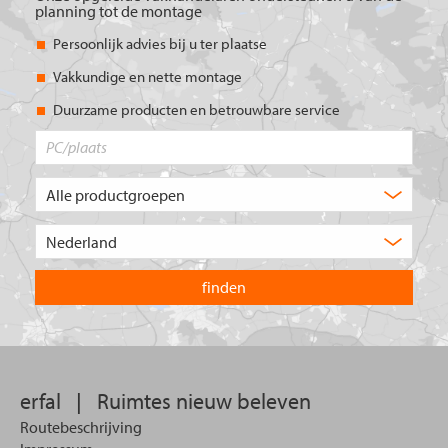
planning tot de montage
Persoonlijk advies bij u ter plaatse
Vakkundige en nette montage
Duurzame producten en betrouwbare service
PC/plaats
Welk
type
product
Kies
zoekt
het
u?
land
waarin
u
wilt
zoeken.
erfal
|
Ruimtes nieuw beleven
Routebeschrijving