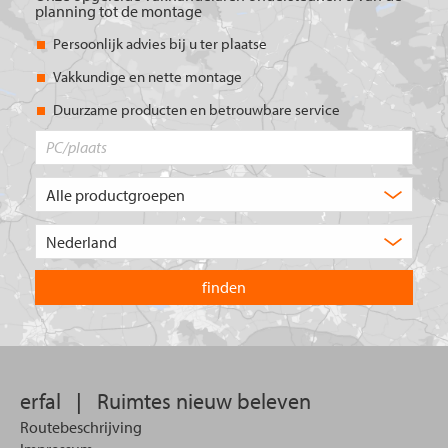
planning tot de montage
Persoonlijk advies bij u ter plaatse
Vakkundige en nette montage
Duurzame producten en betrouwbare service
PC/plaats
Welk
type
product
Kies
zoekt
het
u?
land
waarin
u
wilt
zoeken.
erfal
|
Ruimtes nieuw beleven
Routebeschrijving